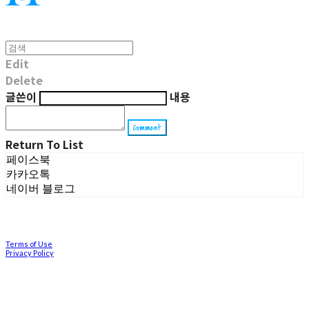
Edit
Delete
글쓴이
내용
Comment
Return To List
페이스북
카카오톡
네이버 블로그
Terms of Use
Privacy Policy
Confirm Entrepreneur Information
Company Name: 호이(Hoi) | Owner: 박소윤 | Personal Info Manager: 박소윤 | Email: (유
선상담X) hoi_yoon@naver.com