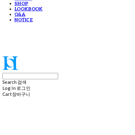
SHOP
LOOKBOOK
Q&A
NOTICE
Hoi
Search
검색
Log In
로그인
Cart
장바구니
Hoi